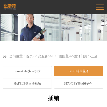
当前位置：
首页
>
产品服务
>
GEZE德国盖泽
>
盖泽门用小五金
dormakaba多玛凯拔
GEZE德国盖泽
HAFELE德国海福乐
STANLEY美国史丹利
插销