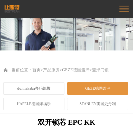
当前位置：
首页
>
产品服务
>
GEZE德国盖泽
>
盖泽门锁
dormakaba多玛凯拔
GEZE德国盖泽
HAFELE德国海福乐
STANLEY美国史丹利
双开锁芯 EPC KK